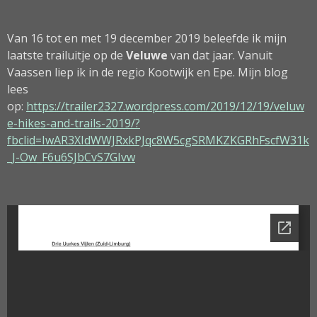
Van 16 tot en met 19 december 2019 beleefde ik mijn
laatste trailuitje op de
Veluwe
van dat jaar. Vanuit
Vaassen liep ik in de regio Kootwijk en Epe. Mijn blog
lees
op:
https://trailer2327.wordpress.com/2019/12/19/veluw
e-hikes-and-trails-2019/?
fbclid=IwAR3XIdWWJRxkPJqc8W5cgSRMKZKGRhFscfW31k
_J-Ow_F6u6SJbCvS7GIvw