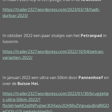
https://trailer2327.wordpress.com/2023/03/18/hadt-
durbuy-2023/
In oktober 2022 een paar stukjes van het
Petranpad
in
lusvorm.
https://trailer2327.wordpress.com/2022/10/04/petran-
varianten-2022/
In januari 2022 een ultra van 50km door
Pannenhoef
en
over de
Buisse Hei.
https://trailer2327.wordpress.com/2022/01/30/bruggetje
s-ultra-50km-2022/?
fbclid=IwAR2p0NPvgiwr3QHxoy2OHMxZVqyuquBndRlGO
ejOQ0-U2LnmhgkrktwjJbU