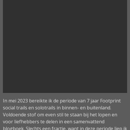
In mei 2023 bereikte ik de periode van 7 jaar Footprint
social trails en solotrails in binnen- en buitenland.
Voldoende stof om even stil te staan bij het lopen en
voor liefhebbers te delen in een samenvattend
blogboek. Slechts een fractie, want in deze periode liep ik